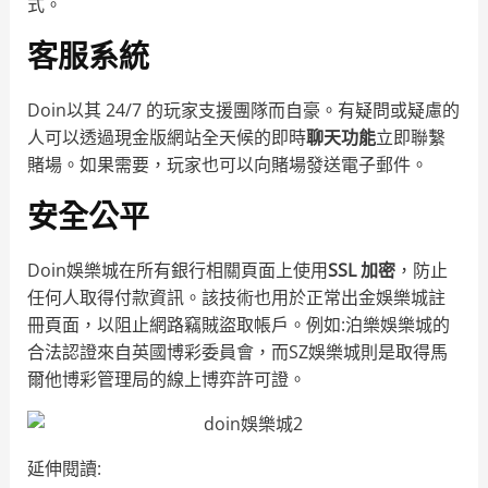
式。
客服系統
Doin以其 24/7 的玩家支援團隊而自豪。有疑問或疑慮的
人可以透過現金版網站全天候的即時
聊天功能
立即聯繫
賭場。如果需要，玩家也可以向賭場發送電子郵件。
安全公平
Doin娛樂城在所有銀行相關頁面上使用
SSL 加密
，防止
任何人取得付款資訊。該技術也用於正常出金娛樂城註
冊頁面，以阻止網路竊賊盜取帳戶。例如:泊樂娛樂城的
合法認證來自英國博彩委員會，而SZ娛樂城則是取得馬
爾他博彩管理局的線上博弈許可證。
延伸閱讀: