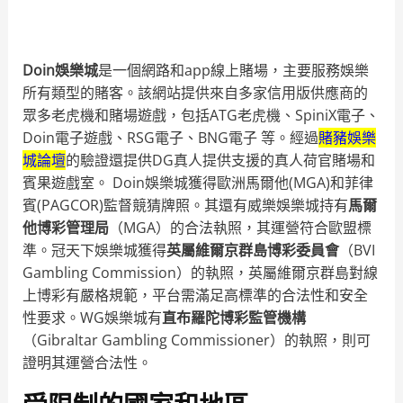
客服系統
Doin娛樂城
是一個網路和app線上賭場，主要服務娛樂
所有類型的賭客。該網站提供來自多家信用版供應商的
眾多老虎機和賭場遊戲，包括ATG老虎機、SpiniX電子、
Doin電子遊戲、RSG電子、BNG電子 等。經過
賭豬娛樂
城論壇
的驗證還提供DG真人提供支援的真人荷官賭場和
賓果遊戲室。 Doin娛樂城獲得歐洲馬爾他(MGA)和菲律
賓(PAGCOR)監督競猜牌照。其還有威樂娛樂城持有
馬爾
他博彩管理局
（MGA）的合法執照，其運營符合歐盟標
準。冠天下娛樂城獲得
英屬維爾京群島博彩委員會
（BVI
Gambling Commission）的執照，英屬維爾京群島對線
上博彩有嚴格規範，平台需滿足高標準的合法性和安全
性要求。WG娛樂城有
直布羅陀博彩監管機構
（Gibraltar Gambling Commissioner）的執照，則可
證明其運營合法性。