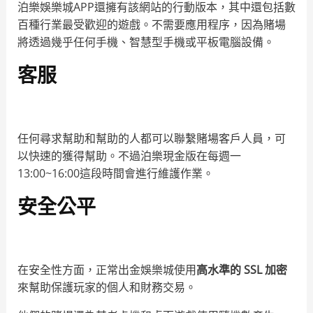
泊樂娛樂城APP還擁有該網站的行動版本，其中還包括數
百種行業最受歡迎的遊戲。不需要應用程序，因為賭場
將透過幾乎任何手機、智慧型手機或平板電腦設備。
客服
任何尋求幫助和幫助的人都可以聯繫賭場客戶人員，可
以快速的獲得幫助。不過泊樂現金版在每週一
13:00~16:00這段時間會進行維護作業。
安全公平
在安全性方面，正常出金娛樂城使用
高水準的 SSL 加密
來幫助保護玩家的個人和財務交易。