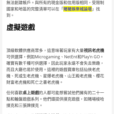
無法創建帳戶。與所有的現金版和信用版相同，受限制
國家和地區的完整清單可以在「
賭豬娛樂城論壇
」找
到。
虛擬遊戲
頂級軟體供應商眾多，這意味著玩家有大量
視訊老虎機
可供選擇，例如Microgaming、NetEnt和Play’n GO。
確實有數千種可供選擇，因此玩家永遠不會失去樂趣，
而且大廳也易於使用。這裡的遊戲寶庫包括仙俠老虎
機、死或生老虎機、星爆老虎機、山王殿老虎機、櫻花
財富老虎機和死亡之書老虎機。
任何喜歡
桌上遊戲
的人都可能想嘗試他們擁有的二十一
點和輪盤遊戲系列。他們還提供撲克遊戲，如賭場梭哈
撲克和三張牌撲克。