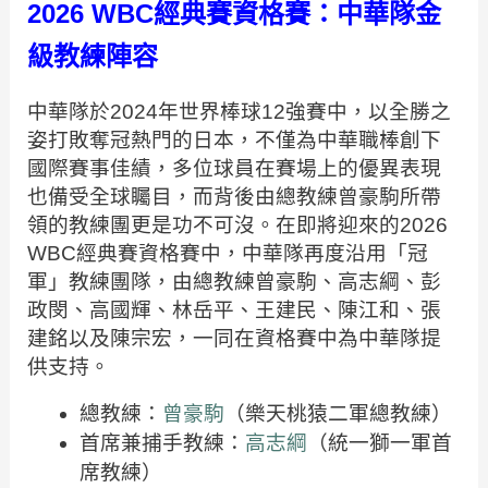
2026 WBC經典賽資格賽：中華隊金
級教練陣容
中華隊於2024年世界棒球12強賽中，以全勝之
姿打敗奪冠熱門的日本，不僅為中華職棒創下
國際賽事佳績，多位球員在賽場上的優異表現
也備受全球矚目，而背後由總教練曾豪駒所帶
領的教練團更是功不可沒。在即將迎來的2026
WBC經典賽資格賽中，中華隊再度沿用「冠
軍」教練團隊，由總教練曾豪駒、高志綱、彭
政閔、高國輝、林岳平、王建民、陳江和、張
建銘以及陳宗宏，一同在資格賽中為中華隊提
供支持。
總教練：
曾豪駒
（樂天桃猿二軍總教練）
首席兼捕手教練：
高志綱
（統一獅一軍首
席教練）