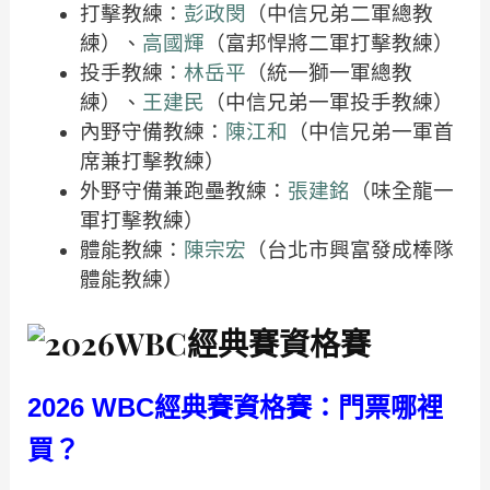
打擊教練：
彭政閔
（中信兄弟二軍總教
練）、
高國輝
（富邦悍將二軍打擊教練）
投手教練：
林岳平
（統一獅一軍總教
練）、
王建民
（中信兄弟一軍投手教練）
內野守備教練：
陳江和
（中信兄弟一軍首
席兼打擊教練）
外野守備兼跑壘教練：
張建銘
（味全龍一
軍打擊教練）
體能教練：
陳宗宏
（台北市興富發成棒隊
體能教練）
2026 WBC經典賽資格賽：門票哪裡
買？