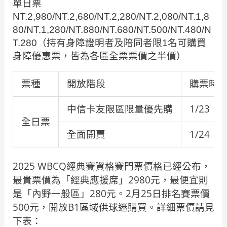
單日票
NT.2,980/NT.2,680/NT.2,280/NT.2,080/NT.1,8
80/NT.1,280/NT.880/NT.680/NT.500/NT.480/N
T.280（持有身障證明者及陪同者限1名可購買
身障優惠票，皆為各區全票票價之半價）
票種
開放階段
購票時
中信卡友限區限量優先購
1/23（四
全日票
全面開賣
1/24（
2025 WBCQ經典賽資格賽門票價格已經公布，
最貴票價為「經典應援席」2980元，最便宜則
是「內野一般區」280元。2月25日排名賽票價
500元，開放B1區域供球迷購買。詳細票價請見
下表：