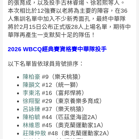
的張育成，以及投手古林睿煬、徐若熙等人。
本次相比於12強賽以老將為主要的陣容，在36
人集訓名單中加入不少新秀面孔，最終中華隊
將於2月15日公布正式版28人上場名單，期待中
華隊再產生一支默契十足的隊伍！
2026 WBCQ經典賽資格賽中華隊投手
以下名單皆依球員背號排序：
陳柏豪
#9（樂天桃猿）
陳韻文
#12（統一獅）
李東洺
#16（富邦悍將）
徐翔聖
#29（東京養樂多育成）
呂詠臻
#37（樂天桃猿）
陳柏毓
#44（匹茲堡海盜2A）
林維恩
#45（奧克蘭運動家1A）
莊陳仲敖
#48（奧克蘭運動家2A）