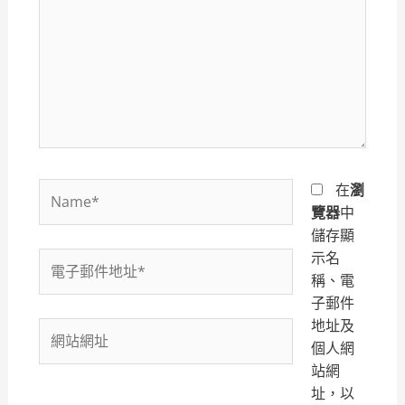
裡
輸
入
內
容...
Name*
在
瀏
覽器
中
儲存顯
示名
電
稱、電
子
子郵件
郵
地址及
件
網
個人網
地
站
站網
址
網
址，以
*
址