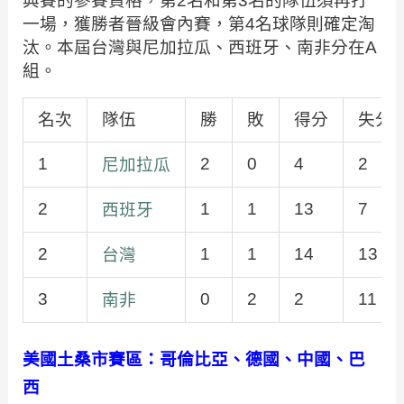
典賽的參賽資格，第2名和第3名的隊伍須再打
一場，獲勝者晉級會內賽，第4名球隊則確定淘
汰。本屆台灣與尼加拉瓜、西班牙、南非分在A
組。
名次
隊伍
勝
敗
得分
失分
1
2
0
4
2
尼加拉瓜
2
1
1
13
7
西班牙
2
1
1
14
13
台灣
3
0
2
2
11
南非
美國土桑市
賽區：
哥倫比亞
、
德國
、
中國
、
巴
西