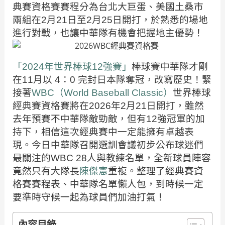
典賽資格賽賽程分為台北大巨蛋、美國土桑市
兩組在2月21日至2月25日開打，於熟悉的場地
進行對戰，也讓中華隊有機會把握地主優勢！
「2024年世界棒球12強賽」
棒球賽中華隊才剛
在11月以 4：0 完封日本隊奪冠，改寫歷史！緊
接著
WBC（World Baseball Classic）
世界棒球
經典賽資格賽將在2026年2月21日開打，雖然
去年預賽不中華隊敵勁敵，但有12強冠軍的加
持下，相信這次經典賽中一定能擁有卓越表
現。今日中華隊召開選訓會議初步公布球迷們
最關注的WBC 28人與教練名單，全新球員陣容
竟然只有大隊長
陳傑憲
重複。整理了經典賽資
格賽賽程表、中華隊名單懶人包，到時候一定
要準時守候一起為球員們加油打氣！
內容目錄