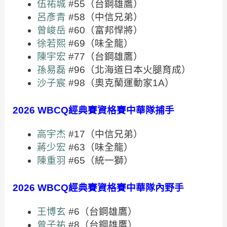
伍祐城
#55（台鋼雄鷹）
呂彥青
#58（中信兄弟）
曾峻岳
#60（富邦悍將）
徐若熙
#69（味全龍）
陳宇宏
#77（台鋼雄鷹）
孫易磊
#96（北海道日本火腿育成）
沙子宸
#98（奧克蘭運動家1A）
2026 WBCQ經典賽資格賽中華隊捕手
高宇杰
#17（中信兄弟）
蔣少宏
#63（味全龍）
陳重羽
#65（統一獅）
2026 WBCQ經典賽資格賽中華隊內野手
王博玄
#6（台鋼雄鷹）
曾子祐
#8（台鋼雄鷹）