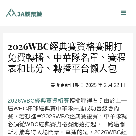
跳
至
Mai
主
要
Men
內
容
2026WBC經典賽資格賽開打
免費轉播、中華隊名單、賽程
表和比分、轉播平台懶人包
最後更新日期： 2025 年 2 月 22 日
2026WBC經典賽資格賽
轉播哪裡看？由於上一
屆WBC棒球經典賽中華隊未能成功晉級會內
賽，若想進軍2026WBC經典賽複賽，中華隊就
必須從WBC經典賽資格賽開始打起，一路過關
斬才能奪得入場門票。幸運的是，2026WBC經