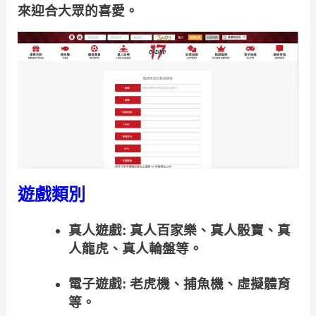
來迎合大眾的喜愛。
遊戲類別
真人遊戲: 真人百家樂、真人骰寶、真
人龍虎、真人輪盤等。
電子遊戲: 老虎機、捕魚機、虛擬體育
等。