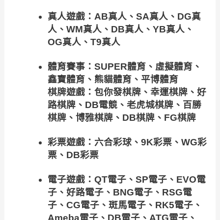
真人遊戲：AB真人、SA真人、DG真
人、WM真人、DB真人、YB真人、
OG真人、T9真人
體育賽事：SUPER體育、虛擬體育、
鑫寶體育、熊貓體育、平博體育
棋牌遊戲：包你發棋牌、幸運棋牌、好
路棋牌、DB電競、老虎城棋牌、百勝
棋牌、博雅棋牌、DB棋牌、FG棋牌
彩票遊戲：六合彩球、9K彩票、WG彩
票、DB彩票
電子遊戲：QT電子、SP電子、EVO電
子、好路電子、BNG電子、RSG電
子、CG電子、斑馬電子、RK5電子、
Ameba電子、DB電子、ATG電子、