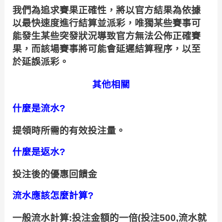
我們為追求賽果正確性，將以官方結果為依據
以最快速度進行結算並派彩，唯獨某些賽事可
能發生某些突發狀況導致官方無法公佈正確賽
果，而該場賽事將可能會延遲結算程序，以至
於延誤派彩。
其他相關
什麼是流水?
提領時所需的有效投注量。
什麼是返水?
投注後的優惠回饋金
流水應該怎麼計算?
一般流水計算:投注金額的一倍(投注500,流水就