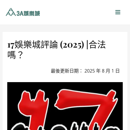
跳
至
Mai
主
要
Men
內
容
17娛樂城評論 (2025) |合法
嗎？
最後更新日期： 2025 年 8 月 1 日