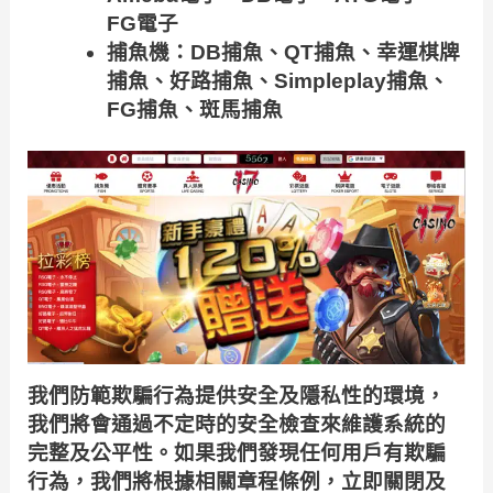
FG電子
捕魚機：DB捕魚、QT捕魚、幸運棋牌
捕魚、好路捕魚、Simpleplay捕魚、
FG捕魚、斑馬捕魚
我們防範欺騙行為提供安全及隱私性的環境，
我們將會通過不定時的安全檢查來維護系統的
完整及公平性。如果我們發現任何用戶有欺騙
行為，我們將根據相關章程條例，立即關閉及