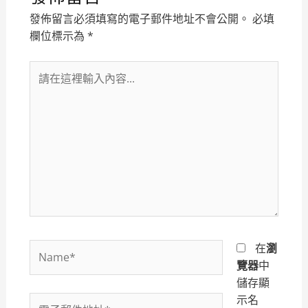
發佈留言必須填寫的電子郵件地址不會公開。
必填
欄位標示為
*
請
在
這
裡
輸
入
內
容...
Name*
在
瀏
覽器
中
儲存顯
示名
電