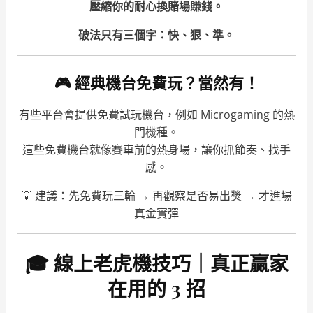
壓縮你的耐心換賭場賺錢。
破法只有三個字：快、狠、準。
🎮 經典機台免費玩？當然有！
有些平台會提供免費試玩機台，例如 Microgaming 的熱
門機種。
這些免費機台就像賽車前的熱身場，讓你抓節奏、找手
感。
💡 建議：先免費玩三輪 → 再觀察是否易出獎 → 才進場
真金實彈
🎓 線上老虎機技巧｜真正贏家
在用的 3 招