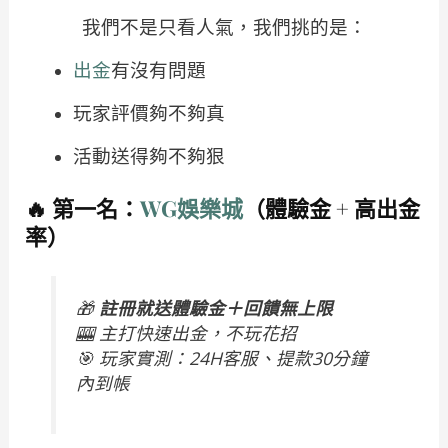
我們不是只看人氣，我們挑的是：
出金
有沒有問題
玩家評價夠不夠真
活動送得夠不夠狠
🔥 第一名：
WG娛樂城
（體驗金 + 高出金
率）
🎁
註冊就送體驗金＋回饋無上限
🎰 主打快速出金，不玩花招
🎯 玩家實測：24H客服、提款30分鐘
內到帳