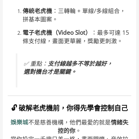
傳統老虎機
：三轉輪 + 單線/多線組合，
拼基本圖案。
電子老虎機（Video Slot）
：最多可達 15
條支付線，畫面更華麗，獎勵更刺激。
✅ 重點：
支付線越多不等於越好，
選對機台才是關鍵。
🔓 破解老虎機前，你得先學會控制自己
娛樂城
不是慈善機構，他們最愛的就是
情緒失
控的你
。
當你投完一千塊只差一格，畫面閃爍、音效拉