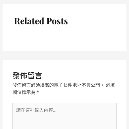
撲
全
戰
巧
克
分
指
詐
析
南
Related Posts
騙
排
名
與
名
單
整
理
發佈留言
一
發佈留言必須填寫的電子郵件地址不會公開。
必填
次
欄位標示為
*
看
清！
請
在
這
裡