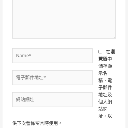
輸
入
內
容...
Name*
在
瀏
覽器
中
儲存顯
示名
電
稱、電
子
子郵件
郵
地址及
件
網
個人網
地
站
站網
址
網
址，以
*
址
供下次發佈留言時使用。