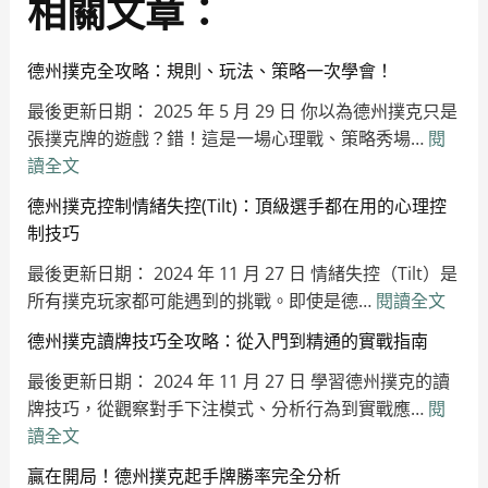
相關文章：
德州撲克全攻略：規則、玩法、策略一次學會！
最後更新日期： 2025 年 5 月 29 日 你以為德州撲克只是
張撲克牌的遊戲？錯！這是一場心理戰、策略秀場…
閱
:
讀全文
德
德州撲克控制情緒失控(Tilt)：頂級選手都在用的心理控
州
制技巧
撲
最後更新日期： 2024 年 11 月 27 日 情緒失控（Tilt）是
克
:
所有撲克玩家都可能遇到的挑戰。即使是德…
全
閱讀全文
德
攻
德州撲克讀牌技巧全攻略：從入門到精通的實戰指南
州
略：
最後更新日期： 2024 年 11 月 27 日 學習德州撲克的讀
撲
規
牌技巧，從觀察對手下注模式、分析行為到實戰應…
閱
克
則、
:
讀全文
控
玩
德
制
法、
贏在開局！德州撲克起手牌勝率完全分析