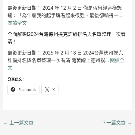
州
情
策
最後更新日期： 2024 年 12 月 2 日 你是否曾經這樣想
撲
緒
略
過：「為什麼我的起手牌看起來很強，最後卻輸得一…
克
失
一
:
閱讀全文
讀
控
次
贏
牌
(Tilt
學
全面解鎖!2024台灣德州撲克詐騙排名與名單整理一次看
在
技
頂
會！
清！
開
巧
級
最後更新日期： 2025 年 2 月 18 日 2024台灣德州撲克
局！
全
選
詐騙排名與名單整理一次看清 隨著線上德州撲…
德
閱讀全
攻
手
:
文
州
略：
都
全
撲
從
在
分享此文：
面
克
入
用
解
Facebook
X
起
門
的
鎖!2024
手
到
心
台
牌
精
理
灣
勝
通
控
德
率
的
制
←
上一篇文章
下一篇文章
→
州
完
實
技