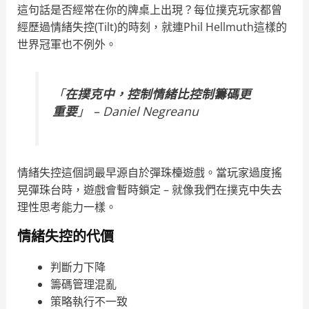
這句話是否經常在你的牌桌上出現？每位撲克玩家都曾
經歷過情緒失控(Tilt)的時刻，就連Phil Hellmuth這樣的
世界冠軍也不例外。
「
在撲克中，控制情緒比控制籌碼更
重要
」 – Daniel Negreanu
情緒失控這個詞最早源自於彈珠檯遊戲。當玩家過度搖
晃彈珠台時，遊戲會暫時鎖定 – 就像我們在撲克中失去
理性思考能力一樣。
情緒失控的代價
判斷力下降
籌碼管理混亂
策略執行不一致