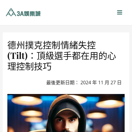
跳
至
Mai
主
要
Men
內
容
德州撲克控制情緒失控
(Tilt)：頂級選手都在用的心
理控制技巧
最後更新日期： 2024 年 11 月 27 日