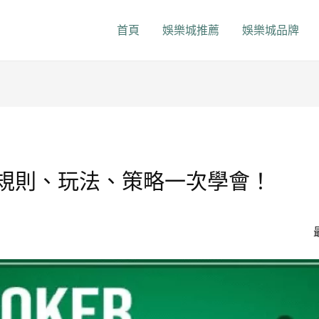
首頁
娛樂城推薦
娛樂城品牌
規則、玩法、策略一次學會！