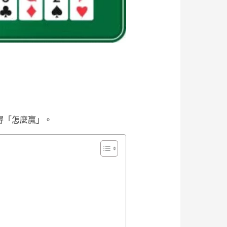
得「怎麼贏」。