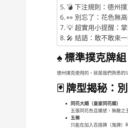
💣 下注規則：德州
👀 別忘了：花色無
💡 超實用小提醒：
🎤 結語：敢不敢來
♠️
標準撲克牌組
德州撲克使用的，就是我們熟悉的
🃏
牌型揭秘：別
同花大順（皇家同花順）
五張同花色且連號，無敵之
五條
只能在加入百搭牌（鬼牌）