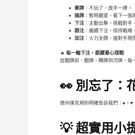
棄牌
：不玩了，放手一搏。
過牌
：暫時觀望，看下一張
下注
：主動出擊，挑戰對手
跟注
：繼續下注，保持戰場
加注
：火力全開，逼對手現
🔥
每一輪下注，都藏著心理戰
從翻牌前、翻牌、轉牌到河牌，每
👀
別忘了：
德州撲克規則明確告訴我們：♠️、♥
💡
超實用小