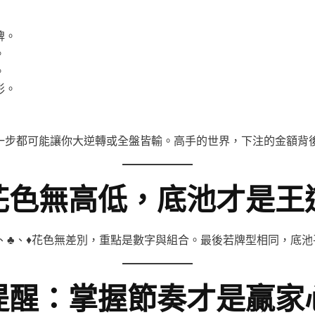
牌。
。
。
形。
一步都可能讓你大逆轉或全盤皆輸。高手的世界，下注的金額背
花色無高低，底池才是王
️、♣️、♦️花色無差別，重點是數字與組合。最後若牌型相同，底
提醒：掌握節奏才是贏家