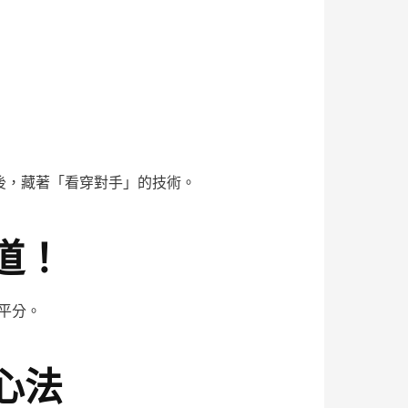
後，藏著「看穿對手」的技術。
道！
池平分。
心法