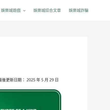
娛樂城遊戲
娛樂城綜合文章
娛樂城詐騙
最後更新日期： 2025 年 5 月 29 日