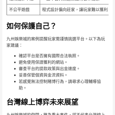
不公平遊戲
程式設計偏向莊家，讓玩家難以獲利
如何保護自己？
九州娛樂城的案例提醒玩家需謹慎挑選平台。以下為玩
家建議：
確認平台是否擁有國際合法執照。
避免使用保證獲利的網站。
審查平台的提款政策與出金速度。
妥善保管個資與金流資料。
若感覺無法控制賭博行為，請尋求心理輔導協
助。
台灣線上博弈未來展望
九州娛樂城的倒閉，雖為重大事件，卻不代表台灣線上