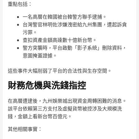
重點包括：
一名高層在韓國被台韓警方聯手逮捕。
台灣警官林明佐涉嫌洩密給九州集團，遭起訴貪
污罪。
查扣資產金額高達數十億新台幣。
警方突襲時，平台啟動「影子系統」刪除資料，
意圖掩蓋證據。
這些事件大幅削弱了平台的合法性與生存空間。
財務危機與洗錢指控
在高層遭逮後，九州娛樂城出現資金周轉困難的消息。
該平台依賴第三方支付及虛擬貨幣被控涉及大規模洗
錢，金額上看新台幣百億元。
其他相關事實：