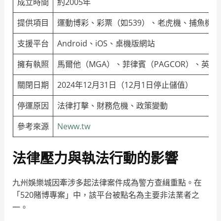
成立時間
約2005年
提供項目
運動博彩、彩票（如539）、老虎機、捕魚機、
支援平台
Android、iOS、桌機版網站
擁有執照
馬爾他（MGA）、菲律賓（PAGCOR）、英屬
關閉日期
2024年12月31日（12月1日停止儲值）
停運原因
法律打擊、財務危機、政策變動
參考來源
Neww.tw
法律壓力與執法行動的影響
九州娛樂城因牽涉多起法律案件成為警方查緝重點。在
「520賭博專案」中，該平台被點名為主要非法業者之
一。