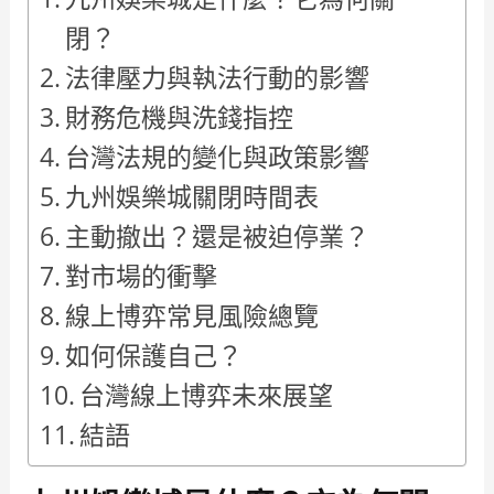
閉？
法律壓力與執法行動的影響
財務危機與洗錢指控
台灣法規的變化與政策影響
九州娛樂城關閉時間表
主動撤出？還是被迫停業？
對市場的衝擊
線上博弈常見風險總覽
如何保護自己？
台灣線上博弈未來展望
結語