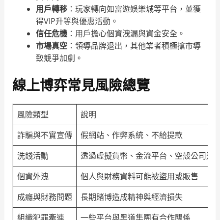
用戶轉移
：玩家轉向如富遊娛樂城等平台，並獲
得VIP升等與優惠活動。
信任危機
：用戶擔心個資洩漏與資金安全。
市場真空
：領導品牌退出，其他業者積極搶市導
致競爭加劇。
線上博弈常見風險總覽
風險類型
說明
詐騙與不實宣傳
假網站、作弊系統、不給提款
洗錢活動
透過虛擬貨幣、金流平台、空殼公司進
個資外洩
個人與財務資料可能被盜用或販售
成癮與財務問題
長期賭博造成精神與經濟損失
組織犯罪牽連
一些平台與黑道集團有合作關係