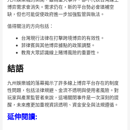
博弈需求會消失。需求仍在，新的平台勢必會填補空
缺，但也可能促使政府進一步加強監管與執法。
值得關注的方向包括：
台灣現行法律在打擊跨境博弈的有效性。
菲律賓與其他博弈據點的政策調整。
教育大眾認識線上賭博風險的重要性。
結語
九州娛樂城的落幕揭示了許多線上博弈平台存在的制度
性問題，包括法律規避、金流不透明與使用者風險。對
玩家與產業監管者來說，這場關閉事件是一次深刻的提
醒，未來應更加重視資訊透明、資金安全與法規遵循。
延伸閱讀: