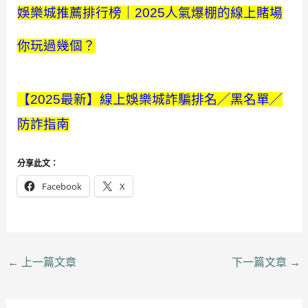
娛樂城推薦排行榜｜2025人氣爆棚的線上賭場
你玩過幾個？
【2025最新】線上娛樂城詐騙排名╱黑名單╱
防詐指南
分享此文：
Facebook
X
←
上一篇文章
下一篇文章
→