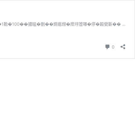
�1鞈�100��擃䁅�删��焵瘜𤏪�瘝㘾𥲤嚗�停�糓甇𣂼�� …
����
0