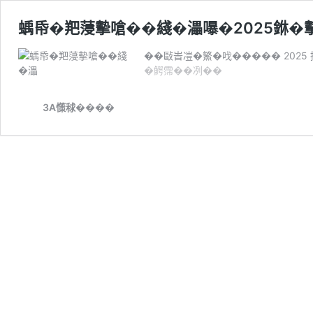
蝺帋�羓蓡摰嗆��綫�㵽嚗�2025銝�摰
��敺峕凒�鰵�𠯫����� 2025
蝺
�鰐霈��冽��
帋
�
3A憡𥟇����
羓
蓡
摰
嗆
��
綫
�
㵽
嚗
�2025
銝
�
摰
朞