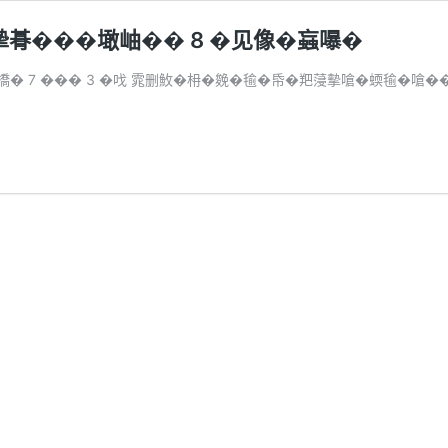
朞���𡑒岫�� 8 �见像�蝱嚗�
 撟� 7 ��� 3 �𠯫 雿删䰻�枏�𠬍�毺�帋�羓蓡摰嗆�蝡毺�嗆�